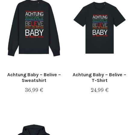
Impressum
Kasse
Kontakt
layer_configurator
Mein Konto
Achtung Baby – Belive –
Achtung Baby – Belive –
Sweatshirt
T-Shirt
product_configurator
36,99
€
24,99
€
Dieses
Dieses
Sample Page
Produkt
Produkt
weist
weist
Über uns
mehrere
mehrere