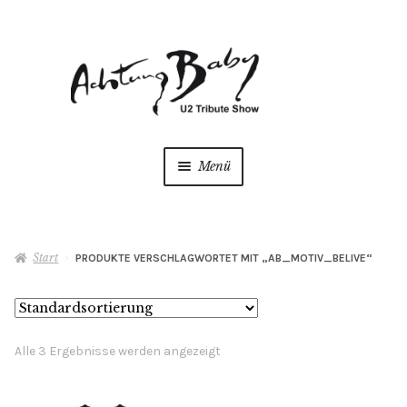
Zur
Zum
Navigation
Inhalt
springen
springen
Menü
Start
Start
PRODUKTE VERSCHLAGWORTET MIT „AB_MOTIV_BELIVE“
AGB
Datenschutzerklärung
Alle 3 Ergebnisse werden angezeigt
Hilfe