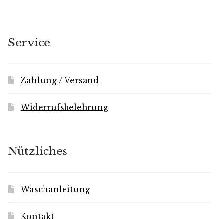
auf.
Die
Optionen
Service
können
auf
der
Zahlung / Versand
Produktseite
gewählt
Widerrufsbelehrung
werden
Nützliches
Waschanleitung
Kontakt