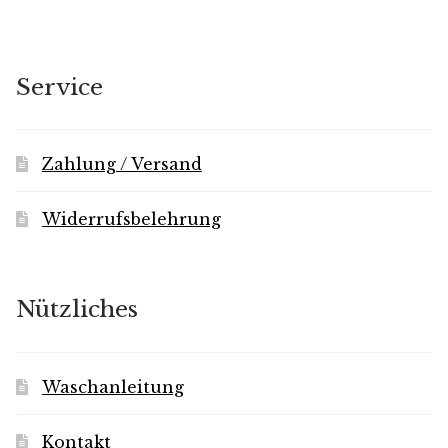
auf.
Die
Optionen
Service
können
auf
der
Zahlung / Versand
Produktseite
gewählt
Widerrufsbelehrung
werden
Nützliches
Waschanleitung
Kontakt