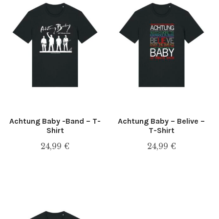
Impressum
Kasse
Kontakt
layer_configurator
Mein Konto
Achtung Baby -Band – T-
Achtung Baby – Belive –
Shirt
T-Shirt
product_configurator
24,99
€
24,99
€
Dieses
Dieses
Sample Page
Produkt
Produkt
weist
weist
Über uns
mehrere
mehrere